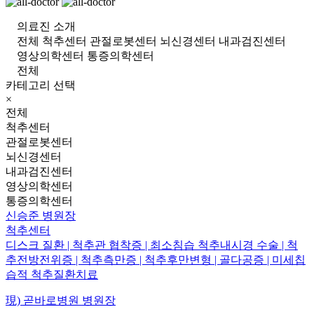
의료진 소개
전체
척추센터
관절로봇센터
뇌신경센터
내과검진센터
영상의학센터
통증의학센터
전체
카테고리 선택
×
전체
척추센터
관절로봇센터
뇌신경센터
내과검진센터
영상의학센터
통증의학센터
신승준
병원장
척추센터
디스크 질환 | 척추관 협착증 | 최소침습 척추내시경 수술 | 척
추전방전위증 | 척추측만증 | 척추후만변형 | 골다공증 | 미세칩
습적 척추질환치료
現) 곧바로병원 병원장