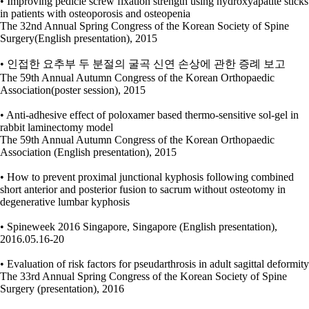
• Improving pedicle screw fixation strength using hydroxyapatite sticks
in patients with osteoporosis and osteopenia
The 32nd Annual Spring Congress of the Korean Society of Spine
Surgery(English presentation), 2015
• 인접한 요추부 두 분절의 굴곡 신연 손상에 관한 증례 보고
The 59th Annual Autumn Congress of the Korean Orthopaedic
Association(poster session), 2015
• Anti-adhesive effect of poloxamer based thermo-sensitive sol-gel in
rabbit laminectomy model
The 59th Annual Autumn Congress of the Korean Orthopaedic
Association (English presentation), 2015
• How to prevent proximal junctional kyphosis following combined
short anterior and posterior fusion to sacrum without osteotomy in
degenerative lumbar kyphosis
• Spineweek 2016 Singapore, Singapore (English presentation),
2016.05.16-20
• Evaluation of risk factors for pseudarthrosis in adult sagittal deformity
The 33rd Annual Spring Congress of the Korean Society of Spine
Surgery (presentation), 2016