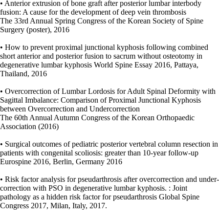
• Anterior extrusion of bone graft after posterior lumbar interbody
fusion: A cause for the development of deep vein thrombosis
The 33rd Annual Spring Congress of the Korean Society of Spine
Surgery (poster), 2016
• How to prevent proximal junctional kyphosis following combined
short anterior and posterior fusion to sacrum without osteotomy in
degenerative lumbar kyphosis World Spine Essay 2016, Pattaya,
Thailand, 2016
• Overcorrection of Lumbar Lordosis for Adult Spinal Deformity with
Sagittal Imbalance: Comparison of Proximal Junctional Kyphosis
between Overcorrection and Undercorrection
The 60th Annual Autumn Congress of the Korean Orthopaedic
Association (2016)
• Surgical outcomes of pediatric posterior vertebral column resection in
patients with congenital scoliosis: greater than 10-year follow-up
Eurospine 2016, Berlin, Germany 2016
• Risk factor analysis for pseudarthrosis after overcorrection and under-
correction with PSO in degenerative lumbar kyphosis. : Joint
pathology as a hidden risk factor for pseudarthrosis Global Spine
Congress 2017, Milan, Italy, 2017.