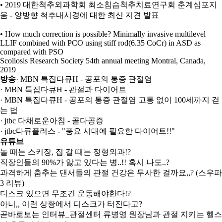
• 2019 대한척추외과학회 최소침습척추치료연구회 춘계심포지
움 - 양방향 척추내시경에 대한 최신 지견 발표
• How much correction is possible? Minimally invasive multilevel
LLIF combined with PCO using stiff rod(6.35 CoCr) in ASD as
compared with PSO
Scoliosis Research Society 54th annual meeting Montral, Canada,
2019
방송
· MBN 특집다큐H - 공포의 통증 관절염
· MBN 특집다큐H - 관절과 다이어트
· MBN 특집다큐H - 공포의 통증 관절염 고통 없이 100세까지 걷
는 법
· jtbc 다채로운아침 - 골다공증
· jtbc다큐플러스 - "풍요 시대에 필요한 다이어트!!"
유튜브
놀 때는 스키장, 집 갈 때는 정형외과!?
직장인들의 90%가 앓고 있다는 병..!! 혹시 나도..?
과격하게 춤추는 댄서들의 관절 건강은 무사한 걸까요,,? (스우파
3 리뷰)
디스크 있으면 무조건 운동해야한다!?
아니,, 이런 상황에서 디스크가 터진다고?
곧바로보는 인터뷰_관절센터 류병영 원장님과 관절 지키는 헬스