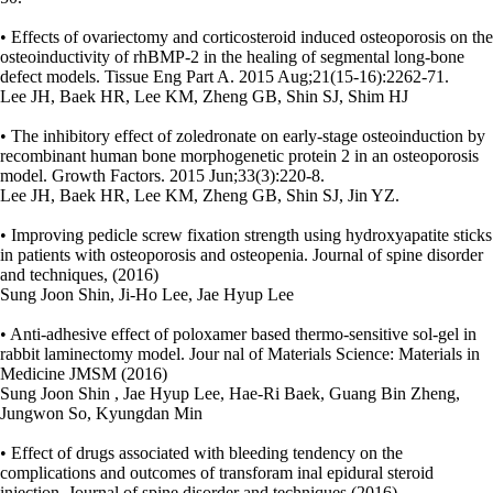
• Effects of ovariectomy and corticosteroid induced osteoporosis on the
osteoinductivity of rhBMP-2 in the healing of segmental long-bone
defect models. Tissue Eng Part A. 2015 Aug;21(15-16):2262-71.
Lee JH, Baek HR, Lee KM, Zheng GB, Shin SJ, Shim HJ
• The inhibitory effect of zoledronate on early-stage osteoinduction by
recombinant human bone morphogenetic protein 2 in an osteoporosis
model. Growth Factors. 2015 Jun;33(3):220-8.
Lee JH, Baek HR, Lee KM, Zheng GB, Shin SJ, Jin YZ.
• Improving pedicle screw fixation strength using hydroxyapatite sticks
in patients with osteoporosis and osteopenia. Journal of spine disorder
and techniques, (2016)
Sung Joon Shin, Ji-Ho Lee, Jae Hyup Lee
• Anti-adhesive effect of poloxamer based thermo-sensitive sol-gel in
rabbit laminectomy model. Jour nal of Materials Science: Materials in
Medicine JMSM (2016)
Sung Joon Shin , Jae Hyup Lee, Hae-Ri Baek, Guang Bin Zheng,
Jungwon So, Kyungdan Min
• Effect of drugs associated with bleeding tendency on the
complications and outcomes of transforam inal epidural steroid
injection. Journal of spine disorder and techniques,(2016)