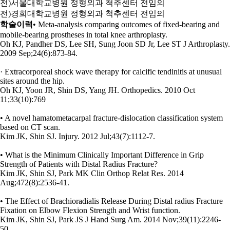
전)서울대학교병원 정형외과 척추센터 전임의
전)경희대학교병원 정형외과 척추센터 전임의
학술이력
• Meta-analysis comparing outcomes of fixed-bearing and
mobile-bearing prostheses in total knee arthroplasty.
Oh KJ, Pandher DS, Lee SH, Sung Joon SD Jr, Lee ST J Arthroplasty.
2009 Sep;24(6):873-84.
· Extracorporeal shock wave therapy for calcific tendinitis at unusual
sites around the hip.
Oh KJ, Yoon JR, Shin DS, Yang JH. Orthopedics. 2010 Oct
11;33(10):769
• A novel hamatometacarpal fracture-dislocation classification system
based on CT scan.
Kim JK, Shin SJ. Injury. 2012 Jul;43(7):1112-7.
• What is the Minimum Clinically Important Difference in Grip
Strength of Patients with Distal Radius Fracture?
Kim JK, Shin SJ, Park MK Clin Orthop Relat Res. 2014
Aug;472(8):2536-41.
• The Effect of Brachioradialis Release During Distal radius Fracture
Fixation on Elbow Flexion Strength and Wrist function.
Kim JK, Shin SJ, Park JS J Hand Surg Am. 2014 Nov;39(11):2246-
50.