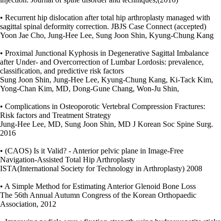
• Recurrent hip dislocation after total hip arthroplasty managed with
sagittal spinal deformity correction. JBJS Case Connect (accepted)
Yoon Jae Cho, Jung-Hee Lee, Sung Joon Shin, Kyung-Chung Kang
• Proximal Junctional Kyphosis in Degenerative Sagittal Imbalance
after Under- and Overcorrection of Lumbar Lordosis: prevalence,
classification, and predictive risk factors
Sung Joon Shin, Jung-Hee Lee, Kyung-Chung Kang, Ki-Tack Kim,
Yong-Chan Kim, MD, Dong-Gune Chang, Won-Ju Shin,
• Complications in Osteoporotic Vertebral Compression Fractures:
Risk factors and Treatment Strategy
Jung-Hee Lee, MD, Sung Joon Shin, MD J Korean Soc Spine Surg.
2016
• (CAOS) Is it Valid? - Anterior pelvic plane in Image-Free
Navigation-Assisted Total Hip Arthroplasty
ISTA(International Society for Technology in Arthroplasty) 2008
• A Simple Method for Estimating Anterior Glenoid Bone Loss
The 56th Annual Autumn Congress of the Korean Orthopaedic
Association, 2012