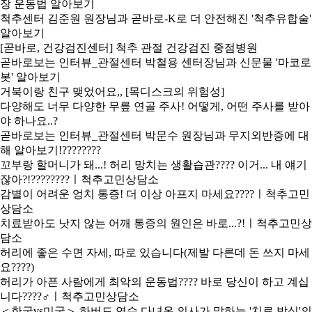
장 운동법 알아보기
척추센터 김준원 원장님과 곧바로-K로 더 안전해진 '척추유합술'
알아보기
[곧바로, 건강검진센터] 척추 관절 건강검진 중점병원
곧바로보는 인터뷰_관절센터 박철용 센터장님과 신문물 '마코로
봇' 알아보기
거북이랑 친구 맺었어요,, [목디스크의 위험성]
다양해도 너무 다양한 무릎 연골 주사! 어떻게, 어떤 주사를 받아
야 하나요..?
곧바로보는 인터뷰_관절센터 박문수 원장님과 무지외반증에 대
해 알아보기!????????
꼬부랑 할머니가 돼...! 허리 망치는 생활습관???? 이거... 내 얘기
잖아?!????????ㅣ척추고민상담소
감별이 어려운 엉치 통증! 더 이상 아프지 마세요????ㅣ척추고민
상담소
치료받아도 낫지 않는 어깨 통증의 원인은 바로...?!ㅣ척추고민상
담소
허리에 좋은 수면 자세, 따로 있습니다(제발 다른데 돈 쓰지 마세
요????)
허리가 아픈 사람에게 최악의 운동법???? 바로 당신이 하고 계십
니다????‍♂️ㅣ척추고민상담소
＜한국vs미국＞ 하버드 연수 다녀온 의사가 말하는 '치료 방식'의