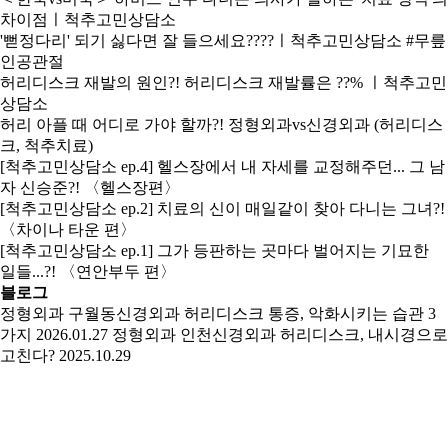
차이점ㅣ척추고민상담소
'뻗정다리' 되기 싫다면 잘 들으세요????ㅣ척추고민상담소 #무릎
인공관절
허리디스크 재발의 원인?! 허리디스크 재발률은 ??% ㅣ척추고민
상담소
허리 아플 때 어디로 가야 할까?! 정형외과vs신경외과 (허리디스
크, 척추치료)
[척추고민상담소 ep.4] 헬스장에서 내 자세를 교정해주던... 그 남
자 신승준?! 〈헬스장편〉
[척추고민상담소 ep.2] 치료의 신이 매일같이 찾아 다니는 그녀?!
〈차이나 타운 편〉
[척추고민상담소 ep.1] 그가 등판하는 곳마다 벌어지는 기묘한
일들...?! 〈연안부두 편〉
블로그
정형외과
구월동신경외과 허리디스크 통증, 악화시키는 습관 3
가지
2026.01.27
정형외과
인천신경외과 허리디스크, 내시경으로
고친다?
2025.10.29