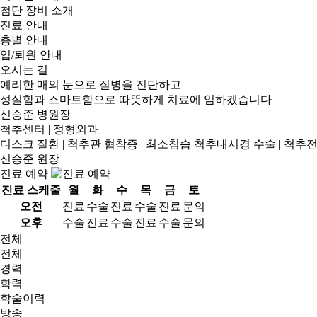
첨단 장비 소개
진료 안내
층별 안내
입/퇴원 안내
오시는 길
예리한 매의 눈으로 질병을 진단하고
성실함과 스마트함으로 따뜻하게 치료에 임하겠습니다
신승준
병원장
척추센터
|
정형외과
디스크 질환
|
척추관 협착증
|
최소침습 척추내시경 수술
|
척추
신승준 원장
진료 예약
진료 스케줄
월
화
수
목
금
토
오전
진료
수술
진료
수술
진료
문의
오후
수술
진료
수술
진료
수술
문의
전체
전체
경력
학력
학술이력
방송