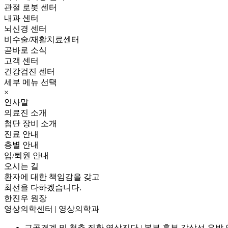
관절 로봇 센터
내과 센터
뇌신경 센터
비수술/재활치료센터
곧바로 소식
고객 센터
건강검진 센터
세부 메뉴 선택
×
인사말
의료진 소개
첨단 장비 소개
진료 안내
층별 안내
입/퇴원 안내
오시는 길
환자에 대한 책임감을 갖고
최선을 다하겠습니다.
한진우
원장
영상의학센터
|
영상의학과
근골격계 및 척추 질환 영상진단
|
복부 흉부 갑상선 유방 