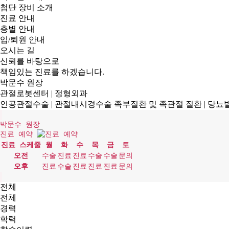
첨단 장비 소개
진료 안내
층별 안내
입/퇴원 안내
오시는 길
신뢰를 바탕으로
책임있는 진료를 하겠습니다.
박문수
원장
관절로봇센터
|
정형외과
인공관절수술
|
관절내시경수술 족부질환 및 족관절 질환
|
당뇨발
박문수 원장
진료 예약
진료 스케줄
월
화
수
목
금
토
오전
수술
진료
진료
수술
수술
문의
오후
진료
수술
진료
진료
진료
문의
전체
전체
경력
학력