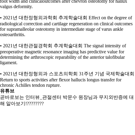
foot width and clinicaloutcomes after chevron osteotomy for hallux
valgus deformity.
• 2021년 대한정형외과학회 추계학술대회 Effect on the degree of
radiological correction and cartilage regeneration on clinical outcomes
for supramalleolar osteotomy in intermediate stage of varus ankle
osteoarthritis.
• 2021년 대한관절경학회 추계학술대회 The signal intensity of
preoperative magnetic resonance imaging has predictive value for
determining the arthroscopic reparability of the anterior talofibular
ligament.
• 2021년 대한정형외과 스포츠의학회 31주년 기념 국제학술대회
Return to sports activities after flexor hallucis longus transfer for
chronic Achilles tendon rupture.
유튜브
곧바로보는 인터뷰_관절센터 박문수 원장님과 무지외반증에 대
해 알아보기!????????